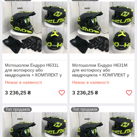
Мотошолом Ендуро H631L
Мотошолом Ендуро H631M
для мотокросу або
для мотокросу або
квадроцикла + КОМПЛЕКТ у
квадроцикла + КОМПЛЕКТ у
Подарунок (Окуляри,
Подарунок (Окуляри,
Немає в наявності
Немає в наявності
Рукавички, Маска)
Рукавички, Маска)
3 236,25
3 236,25
₴
₴
Топ продажів
Топ продажів