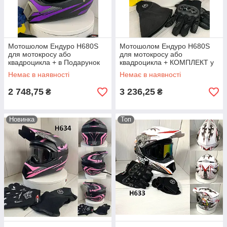
Мотошолом Ендуро H680S
Мотошолом Ендуро H680S
для мотокросу або
для мотокросу або
квадроцикла + в Подарунок
квадроцикла + КОМПЛЕКТ у
окуляри
Подарунок (Окуляри,
Немає в наявності
Немає в наявності
Рукавички, Маска)
2 748,75
3 236,25
₴
₴
Новинка
Топ