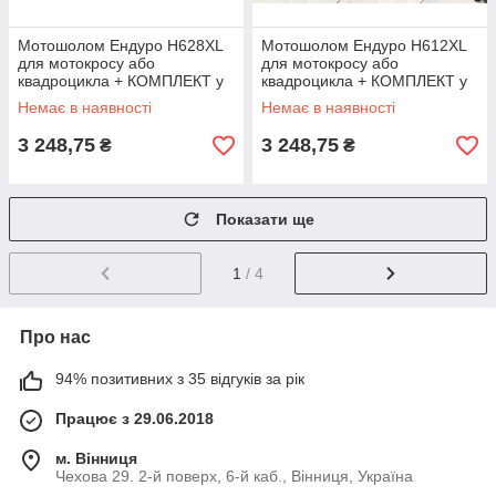
Мотошолом Ендуро H628XL
Мотошолом Ендуро H612XL
для мотокросу або
для мотокросу або
квадроцикла + КОМПЛЕКТ у
квадроцикла + КОМПЛЕКТ у
Подарунок (Окуляри,
Подарунок (Окуляри,
Немає в наявності
Немає в наявності
Рукавички, Маска)
Рукавички, Маска)
3 248,75
3 248,75
₴
₴
Показати ще
1
/ 4
Про нас
94% позитивних з 35 відгуків за рік
Працює з 29.06.2018
м. Вінниця
Чехова 29. 2-й поверх, 6-й каб., Вінниця, Україна