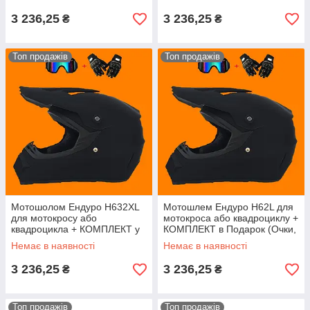
3 236,25
3 236,25
₴
₴
Топ продажів
Топ продажів
Мотошолом Ендуро H632XL
Мотошлем Ендуро H62L для
для мотокросу або
мотокроса або квадроциклу +
квадроцикла + КОМПЛЕКТ у
КОМПЛЕКТ в Подарок (Очки,
Подарунок (Окуляри,
Перчатки, Маска)
Немає в наявності
Немає в наявності
Рукавички, Маска)
3 236,25
3 236,25
₴
₴
Топ продажів
Топ продажів