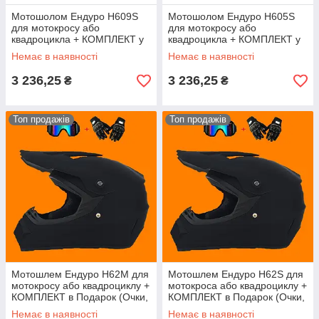
Мотошолом Ендуро H609S
Мотошолом Ендуро H605S
для мотокросу або
для мотокросу або
квадроцикла + КОМПЛЕКТ у
квадроцикла + КОМПЛЕКТ у
Подарунок (Окуляри,
Подарунок (Окуляри,
Немає в наявності
Немає в наявності
Рукавички, Маска)
Рукавички, Маска)
3 236,25
3 236,25
₴
₴
Топ продажів
Топ продажів
Мотошлем Ендуро H62M для
Мотошлем Ендуро H62S для
мотокросу або квадроциклу +
мотокроса або квадроциклу +
КОМПЛЕКТ в Подарок (Очки,
КОМПЛЕКТ в Подарок (Очки,
Перчатки, Маска)
Перчатки, Маска)
Немає в наявності
Немає в наявності