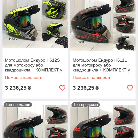
Мотошолом Ендуро H612S
Мотошолом Ендуро H611L
для мотокросу або
для мотокросу або
квадроцикла + КОМПЛЕКТ у
квадроцикла + КОМПЛЕКТ у
Подарунок (Окуляри,
Подарунок (Окуляри,
Немає в наявності
Немає в наявності
Рукавички, Маска)
Рукавички, Маска)
3 236,25
3 236,25
₴
₴
Топ продажів
Топ продажів