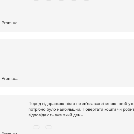
і Prom.ua
і Prom.ua
Перед відправкою ніхто не зв’язався зі мною, щоб уто
потрібно було найбільший. Повертати кошти чи робити
відповідають вже який день.