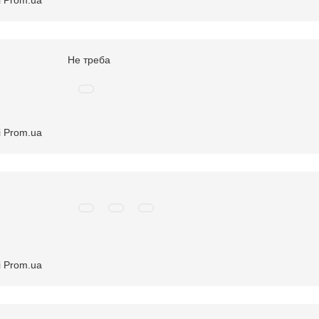
і Prom.ua
Не треба
і Prom.ua
і Prom.ua