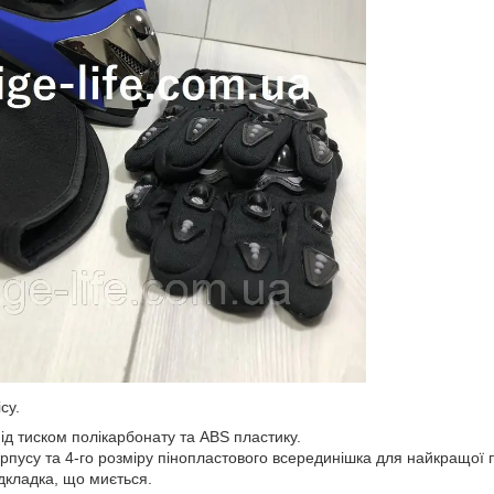
су.
під тиском полікарбонату та ABS пластику.
орпусу та 4-го розміру пінопластового всерединішка для найкращої 
ідкладка, що миється.