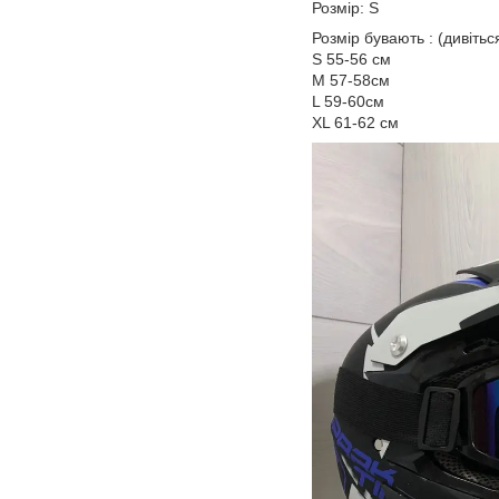
Розмір: S
Розмір бувають : (дивіть
S 55-56 см
M 57-58см
L 59-60см
XL 61-62 см