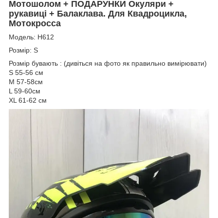
Мотошолом + ПОДАРУНКИ Окуляри +
рукавиці + Балаклава. Для Квадроцикла,
Мотокросса
Модель: Н612
Розмір: S
Розмір бувають : (дивіться на фото як правильно вимірювати)
S 55-56 см
M 57-58см
L 59-60см
XL 61-62 см