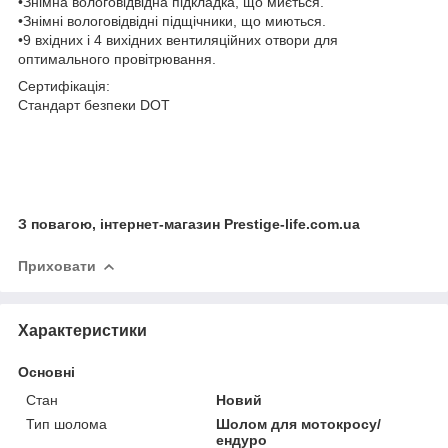
•Знімна вологовідвідна підкладка, що миється.
•Знімні вологовідвідні підщічники, що миються.
•9 вхідних і 4 вихідних вентиляційних отвори для
оптимального провітрювання.
Сертифікація:
Стандарт безпеки DOT
З повагою, інтернет-магазин Prestige-life.com.ua
Приховати
Характеристики
Основні
Стан
Новий
Тип шолома
Шолом для мотокросу/
ендуро