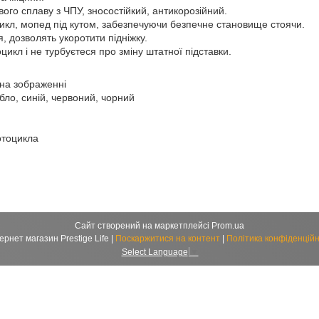
вого сплаву з ЧПУ, зносостійкий, антикорозійний.
кл, мопед під кутом, забезпечуючи безпечне становище стоячи.
, дозволять укоротити підніжку.
цикл і не турбуєтеся про зміну штатної підставки.
 на зображенні
ібло, синій, червоний, чорний
отоцикла
Сайт створений на маркетплейсі
Prom.ua
Интернет магазин Prestige Life |
Поскаржитися на контент
|
Політика конфіденційн
Select Language
▼