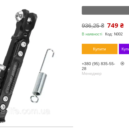
749 ₴
936,25 ₴
В наявності
Код:
N002
Купити
Куп
+380 (95) 835-55-
28
Менеджер