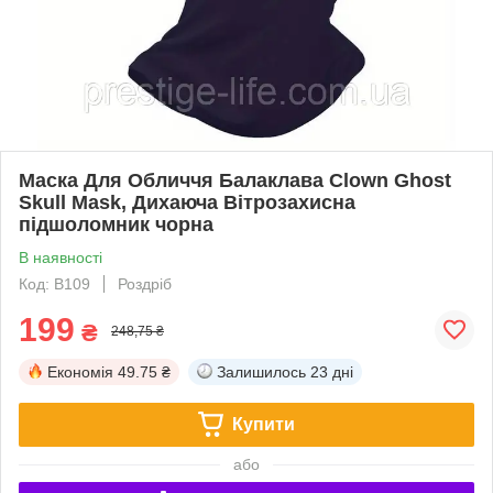
Маска Для Обличчя Балаклава Clown Ghost
Skull Mask, Дихаюча Вітрозахисна
підшоломник чорна
В наявності
Код: B109
Роздріб
199
₴
248,75 ₴
Економія
49.75 ₴
Залишилось
23 дні
Купити
або