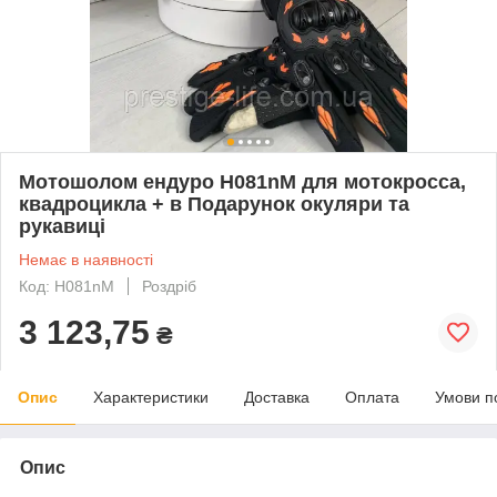
Мотошолом ендуро H081nM для мотокросса,
квадроцикла + в Подарунок окуляри та
рукавиці
Немає в наявності
Код: Н081nM
Роздріб
3 123,75
₴
Опис
Характеристики
Доставка
Оплата
Умови п
Опис