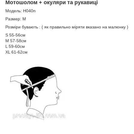
Мотошолом + окуляри та рукавиці
Модель: Н040n
Размер: M
Розміри бувають : ( як правильно міряти вказано на малюнку )
S 55-56см
M 57-58см
L 59-60см
XL 61-62см