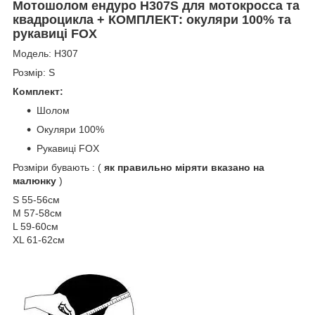
Мотошолом ендуро H307S для мотокросса та
квадроцикла + КОМПЛЕКТ: окуляри 100% та
рукавиці FOX
Модель: Н307
Розмір: S
Комплект:
Шолом
Окуляри 100%
Рукавиці FOX
Розміри бувають : (
як правильно міряти вказано на
малюнку
)
S 55-56см
M 57-58см
L 59-60см
XL 61-62см