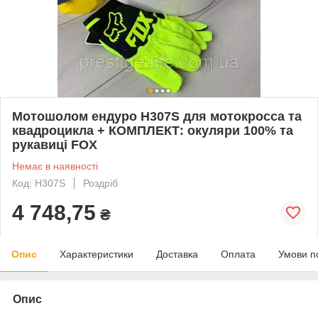
Мотошолом ендуро H307S для мотокросса та
квадроцикла + КОМПЛЕКТ: окуляри 100% та
рукавиці FOX
Немає в наявності
Код: Н307S
Роздріб
4 748,75
₴
Опис
Характеристики
Доставка
Оплата
Умови п
Опис